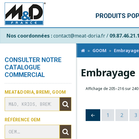
PRODUITS PO
Nos coordonnées :
contact@meat-doria.fr /
09.87.46.21.
GOOM
Embrayage
CONSULTER NOTRE
CATALOGUE
Embrayage
COMMERCIAL
Affichage de 205–216 sur 240 
MEAT&DORIA, BREMI, GOOM
←
1
2
3
RÉFÉRENCE OEM